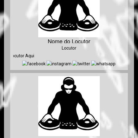
Nome do Locutor
Locutor
o Locutor Aqui